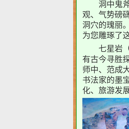
洞中鬼斧神
观、气势磅
洞穴的瑰丽
为您雕琢了
七星岩
有古今寻胜
师中、范成
书法家的墨
化、旅游发