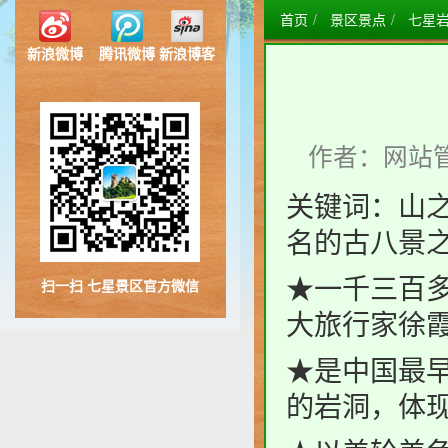
首页
景区景点
七星岩
新浪微博
腾讯微博
新浪博客
作者：网站
关键词：山
名的古八景
★一千三百
扫一扫 七星景区官方微信
大旅行家徐
★是中国最
的岩洞，体