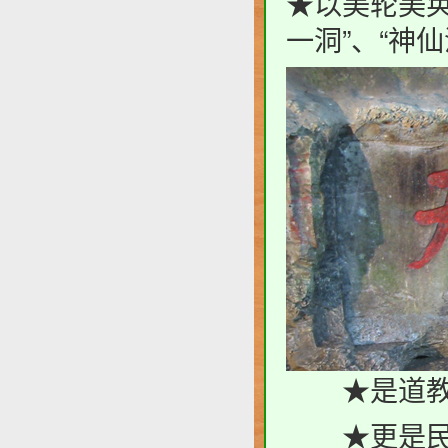
★以美轮美
一洞”、“神
★是道教、
★更是民族