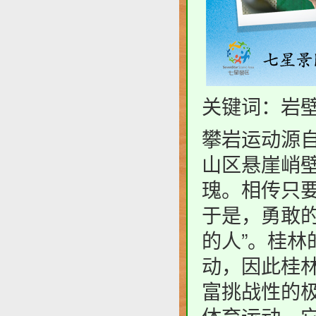
关键词：岩壁
攀岩运动源
山区悬崖峭
瑰。相传只
于是，勇敢
的人”。桂
动，因此桂林
富挑战性的