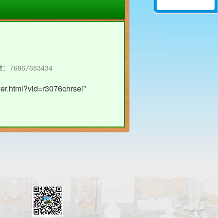
76867653434
yer.html?vid=r3076chrsei"