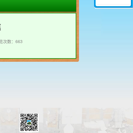
惠
览次数：663