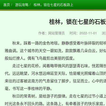
首页
游玩攻略
桂林，锁在七星的石板路上
桂林，锁在七星的石板
作者：网站管理员
时间：2022-11-01
浏
秋末，踩着一路的金色地毯，静静感受着叶脉碎裂的轻响
雅曲调。这个城市的天空一碧如洗，款款飘着几朵白云，好
般灿烂撩人。偶有飞鸟裁剪出美丽的弧度。
走过七星的花桥，闻着略带微风的瑟瑟青石味，恍若隔世
代。远远眺望，河水悠远绵延至天际，恰是暖光照耀着山顶
来往的过客被这南方的气息留住了脚步，驻足而立，心中的
毫，书写这一季桂林的平静。
秋日的常青树，是给游子的旋律。走在七星的过节小道上
时光这条永不回头的路。这条路上，有牵着孩子的快乐家庭