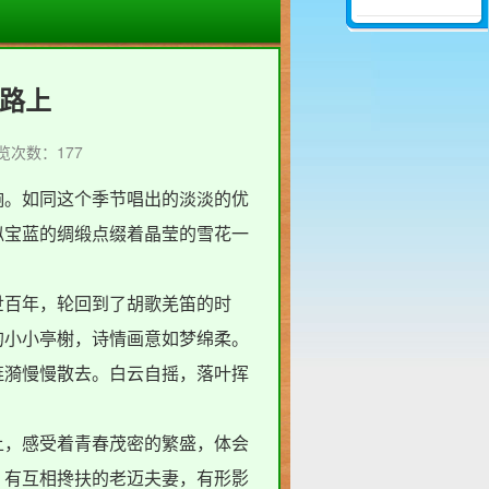
路上
览次数：177
。如同这个季节唱出的淡淡的优
似宝蓝的绸缎点缀着晶莹的雪花一
百年，轮回到了胡歌羌笛的时
的小小亭榭，诗情画意如梦绵柔。
涟漪慢慢散去。白云自摇，落叶挥
，感受着青春茂密的繁盛，体会
，有互相搀扶的老迈夫妻，有形影