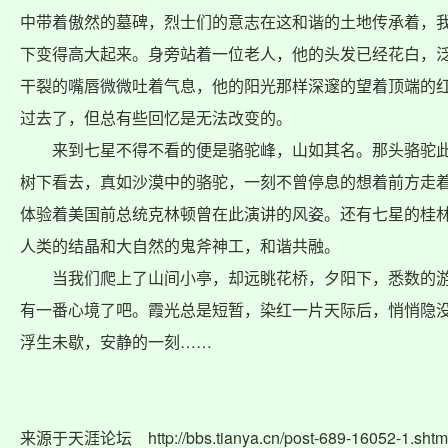
中带着傲然的墓碑，烈士们的意志在这和谐的土地传承着，
下变得高大起来。身旁站着一位老人，他的头发已经花白，
干裂的嘴唇微微吐着气息，他的阳光那样深邃的望着顶端的
过去了，但总有些回忆是无法改变的。
来到七星不得不看的便是骆驼峰，山如其名。那头骆驼此
树下看去，真如沙漠中的骆驼，一刻不曾停息的想着前方走
体验着美国前总统克林顿曾在此演讲的风姿。还有七星的桂
人类的结晶和大自然的鬼斧神工，和谐共融。
当我们爬上了山间小亭，却远眺花桥，夕阳下，悉数的游
有一番心境了吧。霞光总是短暂，染红一片天际后，悄悄隐
浮生未歇，安静的一刻……
来源于天涯论坛
http://bbs.tianya.cn/post-689-16052-1.shtm