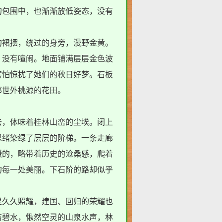
的包围中，也渐渐放低姿态，没有
裙摆，绕过的身旁，漫野金黄。
，没有喧闹。地面铺满层层金色波
害怕惊扰了她们的秋日好梦。石板
那世外桃源的花田。
，体味着桂林山峦的尘埃。闭上
思绪染绿了层层的阶梯。一条走廊
缓的，略带着
历史
的沧桑感，爬着
的每一处美丽。下石阶的路却似乎
。
久久照耀，建国、回归的荣耀也
苔碧水，愀然空灵的山泉水声，林