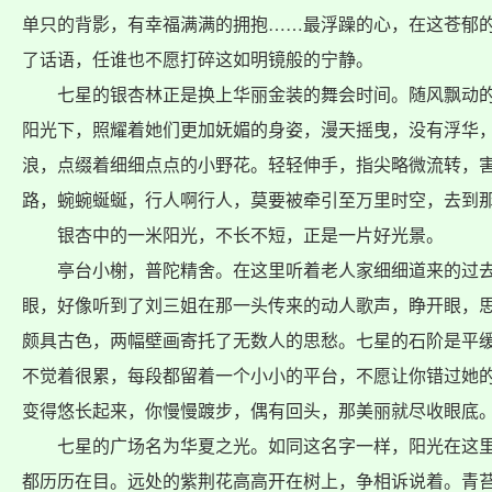
单只的背影，有幸福满满的拥抱……最浮躁的心，在这苍郁
了话语，任谁也不愿打碎这如明镜般的宁静。
七星的银杏林正是换上华丽金装的舞会时间。随风飘动的
阳光下，照耀着她们更加妩媚的身姿，漫天摇曳，没有浮华
浪，点缀着细细点点的小野花。轻轻伸手，指尖略微流转，
路，蜿蜿蜒蜒，行人啊行人，莫要被牵引至万里时空，去到
银杏中的一米阳光，不长不短，正是一片好光景。
亭台小榭，普陀精舍。在这里听着老人家细细道来的过去
眼，好像听到了刘三姐在那一头传来的动人歌声，睁开眼，
颇具古色，两幅壁画寄托了无数人的思愁。七星的石阶是平
不觉着很累，每段都留着一个小小的平台，不愿让你错过她
变得悠长起来，你慢慢踱步，偶有回头，那美丽就尽收眼底
七星的广场名为华夏之光。如同这名字一样，阳光在这里
都历历在目。远处的紫荆花高高开在树上，争相诉说着。青