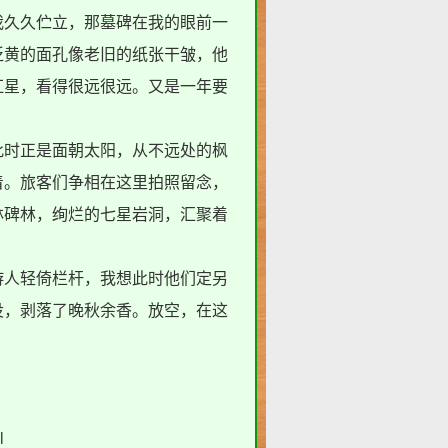
我久久伫立，那墓碑在我的眼前一
泛黄的面孔像老旧的纸张干皱，他
红星，看得很远很远。又是一年要
时正是面朝太阳，从不远处的枫
着。旅客们争相在这里拍照留念，
林碑林，绚烂的七星岩洞，汇聚着
人轻倚栏杆，我想此时他们定另
没，剥落了晚秋余香。放空，在这
l