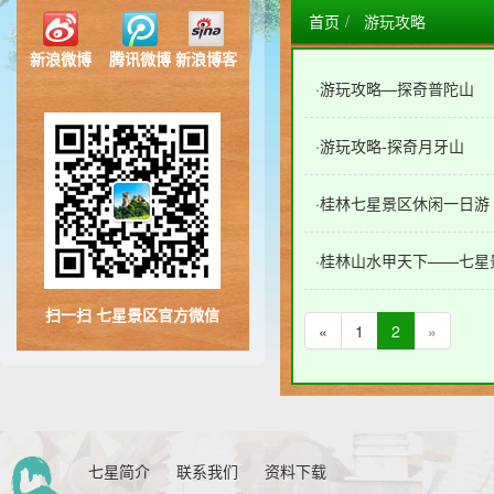
首页
游玩攻略
新浪微博
腾讯微博
新浪博客
·
游玩攻略—探奇普陀山
·
游玩攻略-探奇月牙山
·
桂林七星景区休闲一日游
·
桂林山水甲天下——七星
扫一扫 七星景区官方微信
«
1
2
»
七星简介
联系我们
资料下载