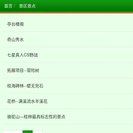
首页
景区景点
·
亭台楼阁
·
奇山秀水
·
七星真人CS野战
·
拓展项目--冒险树
·
桂海碑林--壁无完石
·
花桥--满溪流水半溪花
·
骆驼山—桂林最具标志性的景点